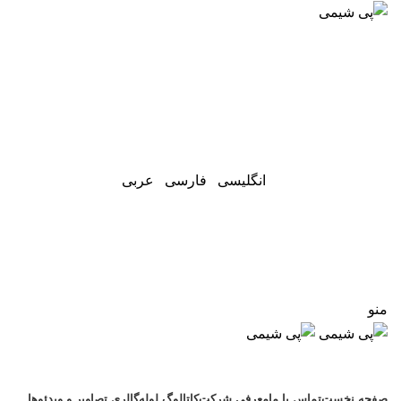
شرکت تعاونی پویا شیمی جنوب
(سیراف)
پنجشنبه ۱۵ مرداد ۱۴۰۵
انگلیسی
فارسی
عربی
شماره تماس مستقیم فروش
5009 778 0917
منو
5009 778 0917
صفحه نخست
تماس با ما
معرفی شرکت
کاتالوگ لوله
گالری تصاویر و ویدئوها