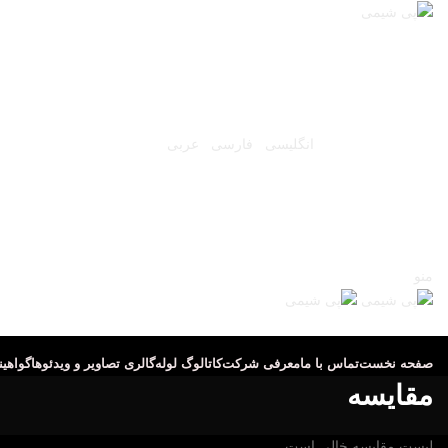
شرکت تعاونی پویا شیمی جنوب
(س
شنبه ۱۷ مرداد ۱۴۰۵
انگلیسی
فارسی
عربی
منو
صفحه نخست
تماس با ما
معرفی شرکت
کاتالوگ لوله
گالری تصاویر و ویدئوها
گواهین
مقایسه
لیست مقایسه خالی است.