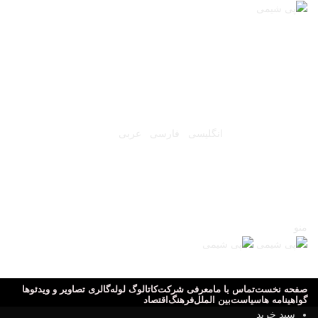
شرکت تعاونی پویا شیمی جنوب
(سیراف)
شنبه ۱۷ مرداد ۱۴۰۵
انگلیسی
فارسی
عربی
شماره تماس مستقیم فروش
5009 778 0917
منو
5009 778 0917
صفحه نخست
تماس با ما
معرفی شرکت
کاتالوگ لوله
گالری تصاویر و ویدئوها
گواهینامه ها
سیاست
بین الملل
فرهنگ
اقتصاد
سبد خرید